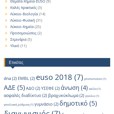
Θέματα-Χημεία-EUSO
(9)
Καλές πρακτικές
(3)
Λύκειο-Βιολογία
(14)
Λύκειο-Φυσική
(31)
Λύκειο-Χημεία
(25)
Προσομοιώσεις
(2)
Σεμινάρια
(5)
Υλικό
(11)
Ετικέτες
euso 2018
(7)
dna
(2)
EMBL
(2)
photomotion
(1)
ΑΔΕ
(5)
άνωση
(4)
ΑΔΟ
(2)
ΥΣΕΦΕ
(2)
ακίδα
(1)
ασφαλές διαδίκτυο
(2)
βραχυκύκλωμα
(2)
γονίδιο
(1)
δημοτικό
(5)
γυμνάσιο
(2)
γονιδιακή ρύθμιση
(1)
διαγωνισμός
(7)