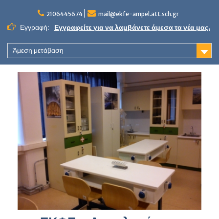
Skip
to
2106445674
mail@ekfe-ampel.att.sch.gr
content
Εγγραφή:
Εγγραφείτε για να λαμβάνετε άμεσα τα νέα μας.
Άμεση μετάβαση