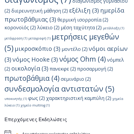
διαγωνισμός γυμνασίου
εξέλιξη
(3)
ημερίδα
(2)
διερευνητική μάθηση
(2)
πρωτοβάθμιας
(3)
θερμική ισορροπία
(2)
κορονοϊός
(2)
λύκειο
(2)
μέση ταχύτητα
(2)
μετάλλαξη
(1)
μετρήσεις μεγεθών
μετάφραση
(1)
μεταγραφή
(1)
(5)
μικροσκόπιο
(3)
νόμοι αερίων
μοντέλο
(2)
νόμος Ohm
(4)
(3)
νόμος Hooke
(3)
νόμπελ
οικολογία
(3)
(2)
πανεκφε
(2)
προσαρμογή
(2)
πρωτοβάθμια
(4)
σεμινάριο
(2)
συνδεσμολογία αντιστατών
(5)
φως
(2)
χαρακτηριστική καμπύλη
(2)
υποκινητής
(1)
χημεία
λύκειο
(1)
χημείο multilog
(1)
Επερχόμενες Εκδηλώσεις
Δεν υπάρχουν τρέχουσες εκδηλώσεις.