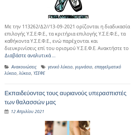
Με την 113262/Δ2//13-09-2021 ορίζονται η διαδικασία
επιλογής Υ.Σ.Ε.Φ.Ε., τα κριτήρια επιλογής Υ.Σ.Ε.Φ.Ε., τα
καθήκοντα Υ.Σ.Ε.Φ.Ε., ενώ παρέχονται και
διευκρινίσεις επί του ορισμού Υ.Σ.Ε.Φ.Ε. Ανακτήστε το
Διαβάστε αναλυτικά …
Ανακοινώσεις
γενικό λύκειο
,
γυμνάσιο
,
επαγγελματικό
λύκειο
,
λύκειο
,
ΥΣΕΦΕ
Εκπαιδεύοντας τους αυριανούς υπερασπιστές
των θαλασσών μας
12 Απριλίου 2021