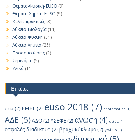
Θέματα-Φυσική-EUSO
(9)
Θέματα-Χημεία-EUSO
(9)
Καλές πρακτικές
(3)
Λύκειο-Βιολογία
(14)
Λύκειο-Φυσική
(31)
Λύκειο-Χημεία
(25)
Προσομοιώσεις
(2)
Σεμινάρια
(5)
Υλικό
(11)
Ετικέτες
euso 2018
(7)
dna
(2)
EMBL
(2)
photomotion
(1)
ΑΔΕ
(5)
άνωση
(4)
ΑΔΟ
(2)
ΥΣΕΦΕ
(2)
ακίδα
(1)
ασφαλές διαδίκτυο
(2)
βραχυκύκλωμα
(2)
γονίδιο
(1)
δημοτικό
(5)