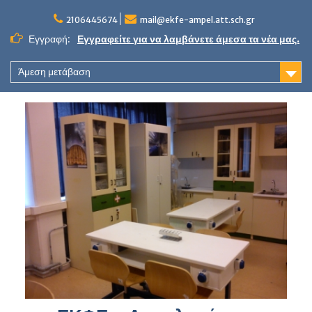
Skip
to
2106445674
mail@ekfe-ampel.att.sch.gr
content
Εγγραφή:
Εγγραφείτε για να λαμβάνετε άμεσα τα νέα μας.
Άμεση μετάβαση