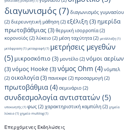
γυμνάσιο
(2)
γονιδιακή ρύθμιση
(1)
διαγωνισμός
(7)
διαγωνισμός γυμνασίου
εξέλιξη
(3)
ημερίδα
(2)
διερευνητική μάθηση
(2)
πρωτοβάθμιας
(3)
θερμική ισορροπία
(2)
κορονοϊός
(2)
λύκειο
(2)
μέση ταχύτητα
(2)
μετάλλαξη
(1)
μετρήσεις μεγεθών
μετάφραση
(1)
μεταγραφή
(1)
(5)
μικροσκόπιο
(3)
νόμοι αερίων
μοντέλο
(2)
νόμος Ohm
(4)
(3)
νόμος Hooke
(3)
νόμπελ
οικολογία
(3)
(2)
πανεκφε
(2)
προσαρμογή
(2)
πρωτοβάθμια
(4)
σεμινάριο
(2)
συνδεσμολογία αντιστατών
(5)
φως
(2)
χαρακτηριστική καμπύλη
(2)
υποκινητής
(1)
χημεία
λύκειο
(1)
χημείο multilog
(1)
Επερχόμενες Εκδηλώσεις