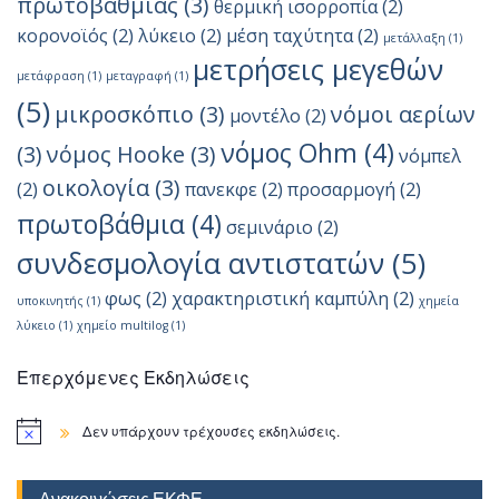
πρωτοβάθμιας
(3)
θερμική ισορροπία
(2)
κορονοϊός
(2)
λύκειο
(2)
μέση ταχύτητα
(2)
μετάλλαξη
(1)
μετρήσεις μεγεθών
μετάφραση
(1)
μεταγραφή
(1)
(5)
μικροσκόπιο
(3)
νόμοι αερίων
μοντέλο
(2)
νόμος Ohm
(4)
(3)
νόμος Hooke
(3)
νόμπελ
οικολογία
(3)
(2)
πανεκφε
(2)
προσαρμογή
(2)
πρωτοβάθμια
(4)
σεμινάριο
(2)
συνδεσμολογία αντιστατών
(5)
φως
(2)
χαρακτηριστική καμπύλη
(2)
υποκινητής
(1)
χημεία
λύκειο
(1)
χημείο multilog
(1)
Επερχόμενες Εκδηλώσεις
Δεν υπάρχουν τρέχουσες εκδηλώσεις.