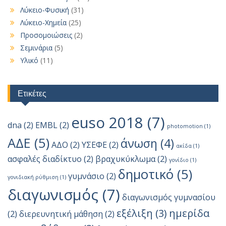
Λύκειο-Φυσική
(31)
Λύκειο-Χημεία
(25)
Προσομοιώσεις
(2)
Σεμινάρια
(5)
Υλικό
(11)
Ετικέτες
euso 2018
(7)
dna
(2)
EMBL
(2)
photomotion
(1)
ΑΔΕ
(5)
άνωση
(4)
ΑΔΟ
(2)
ΥΣΕΦΕ
(2)
ακίδα
(1)
ασφαλές διαδίκτυο
(2)
βραχυκύκλωμα
(2)
γονίδιο
(1)
δημοτικό
(5)
γυμνάσιο
(2)
γονιδιακή ρύθμιση
(1)
διαγωνισμός
(7)
διαγωνισμός γυμνασίου
εξέλιξη
(3)
ημερίδα
(2)
διερευνητική μάθηση
(2)