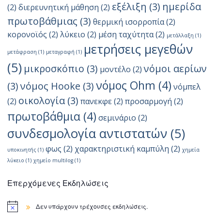
εξέλιξη
(3)
ημερίδα
(2)
διερευνητική μάθηση
(2)
πρωτοβάθμιας
(3)
θερμική ισορροπία
(2)
κορονοϊός
(2)
λύκειο
(2)
μέση ταχύτητα
(2)
μετάλλαξη
(1)
μετρήσεις μεγεθών
μετάφραση
(1)
μεταγραφή
(1)
(5)
μικροσκόπιο
(3)
νόμοι αερίων
μοντέλο
(2)
νόμος Ohm
(4)
(3)
νόμος Hooke
(3)
νόμπελ
οικολογία
(3)
(2)
πανεκφε
(2)
προσαρμογή
(2)
πρωτοβάθμια
(4)
σεμινάριο
(2)
συνδεσμολογία αντιστατών
(5)
φως
(2)
χαρακτηριστική καμπύλη
(2)
υποκινητής
(1)
χημεία
λύκειο
(1)
χημείο multilog
(1)
Επερχόμενες Εκδηλώσεις
Δεν υπάρχουν τρέχουσες εκδηλώσεις.