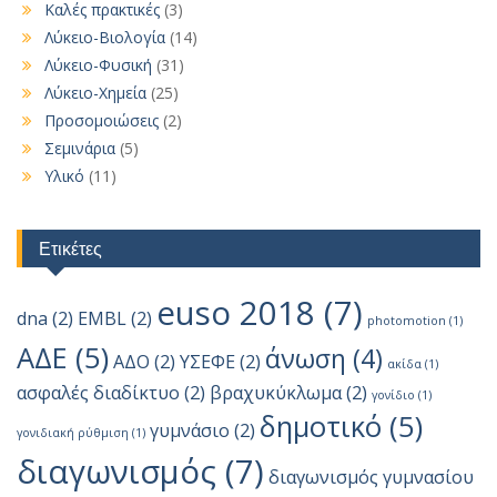
Καλές πρακτικές
(3)
Λύκειο-Βιολογία
(14)
Λύκειο-Φυσική
(31)
Λύκειο-Χημεία
(25)
Προσομοιώσεις
(2)
Σεμινάρια
(5)
Υλικό
(11)
Ετικέτες
euso 2018
(7)
dna
(2)
EMBL
(2)
photomotion
(1)
ΑΔΕ
(5)
άνωση
(4)
ΑΔΟ
(2)
ΥΣΕΦΕ
(2)
ακίδα
(1)
ασφαλές διαδίκτυο
(2)
βραχυκύκλωμα
(2)
γονίδιο
(1)
δημοτικό
(5)
γυμνάσιο
(2)
γονιδιακή ρύθμιση
(1)
διαγωνισμός
(7)
διαγωνισμός γυμνασίου