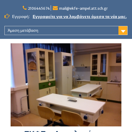
Skip
to
2106445674
mail@ekfe-ampel.att.sch.gr
content
Εγγραφή:
Εγγραφείτε για να λαμβάνετε άμεσα τα νέα μας.
Άμεση μετάβαση