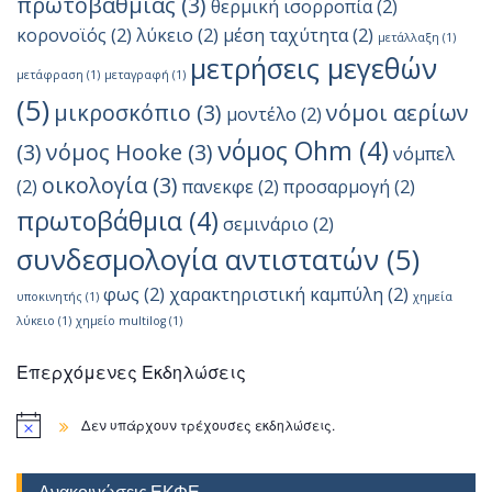
πρωτοβάθμιας
(3)
θερμική ισορροπία
(2)
κορονοϊός
(2)
λύκειο
(2)
μέση ταχύτητα
(2)
μετάλλαξη
(1)
μετρήσεις μεγεθών
μετάφραση
(1)
μεταγραφή
(1)
(5)
μικροσκόπιο
(3)
νόμοι αερίων
μοντέλο
(2)
νόμος Ohm
(4)
(3)
νόμος Hooke
(3)
νόμπελ
οικολογία
(3)
(2)
πανεκφε
(2)
προσαρμογή
(2)
πρωτοβάθμια
(4)
σεμινάριο
(2)
συνδεσμολογία αντιστατών
(5)
φως
(2)
χαρακτηριστική καμπύλη
(2)
υποκινητής
(1)
χημεία
λύκειο
(1)
χημείο multilog
(1)
Επερχόμενες Εκδηλώσεις
Δεν υπάρχουν τρέχουσες εκδηλώσεις.