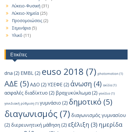
Λύκειο-Φυσική
(31)
Λύκειο-Χημεία
(25)
Προσομοιώσεις
(2)
Σεμινάρια
(5)
Υλικό
(11)
Ετικέτες
euso 2018
(7)
dna
(2)
EMBL
(2)
photomotion
(1)
ΑΔΕ
(5)
άνωση
(4)
ΑΔΟ
(2)
ΥΣΕΦΕ
(2)
ακίδα
(1)
ασφαλές διαδίκτυο
(2)
βραχυκύκλωμα
(2)
γονίδιο
(1)
δημοτικό
(5)
γυμνάσιο
(2)
γονιδιακή ρύθμιση
(1)
διαγωνισμός
(7)
διαγωνισμός γυμνασίου
εξέλιξη
(3)
ημερίδα
(2)
διερευνητική μάθηση
(2)