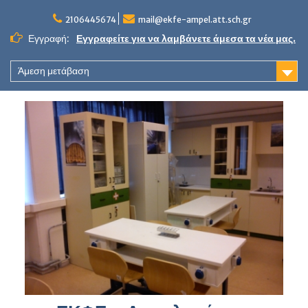
Skip
to
2106445674
mail@ekfe-ampel.att.sch.gr
content
Εγγραφή:
Εγγραφείτε για να λαμβάνετε άμεσα τα νέα μας.
Άμεση μετάβαση