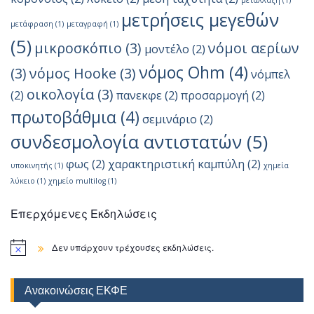
μετάλλαξη
(1)
μετρήσεις μεγεθών
μετάφραση
(1)
μεταγραφή
(1)
(5)
μικροσκόπιο
(3)
νόμοι αερίων
μοντέλο
(2)
νόμος Ohm
(4)
(3)
νόμος Hooke
(3)
νόμπελ
οικολογία
(3)
(2)
πανεκφε
(2)
προσαρμογή
(2)
πρωτοβάθμια
(4)
σεμινάριο
(2)
συνδεσμολογία αντιστατών
(5)
φως
(2)
χαρακτηριστική καμπύλη
(2)
υποκινητής
(1)
χημεία
λύκειο
(1)
χημείο multilog
(1)
Επερχόμενες Εκδηλώσεις
Δεν υπάρχουν τρέχουσες εκδηλώσεις.
Ανακοινώσεις ΕΚΦΕ