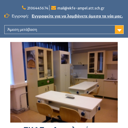
Skip
to
2106445674
mail@ekfe-ampel.att.sch.gr
content
Εγγραφή:
Εγγραφείτε για να λαμβάνετε άμεσα τα νέα μας.
Άμεση μετάβαση