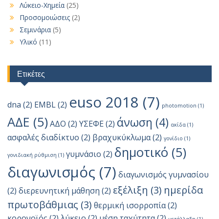
Λύκειο-Χημεία
(25)
Προσομοιώσεις
(2)
Σεμινάρια
(5)
Υλικό
(11)
Ετικέτες
euso 2018
(7)
dna
(2)
EMBL
(2)
photomotion
(1)
ΑΔΕ
(5)
άνωση
(4)
ΑΔΟ
(2)
ΥΣΕΦΕ
(2)
ακίδα
(1)
ασφαλές διαδίκτυο
(2)
βραχυκύκλωμα
(2)
γονίδιο
(1)
δημοτικό
(5)
γυμνάσιο
(2)
γονιδιακή ρύθμιση
(1)
διαγωνισμός
(7)
διαγωνισμός γυμνασίου
εξέλιξη
(3)
ημερίδα
(2)
διερευνητική μάθηση
(2)
πρωτοβάθμιας
(3)
θερμική ισορροπία
(2)
κορονοϊός
(2)
λύκειο
(2)
μέση ταχύτητα
(2)