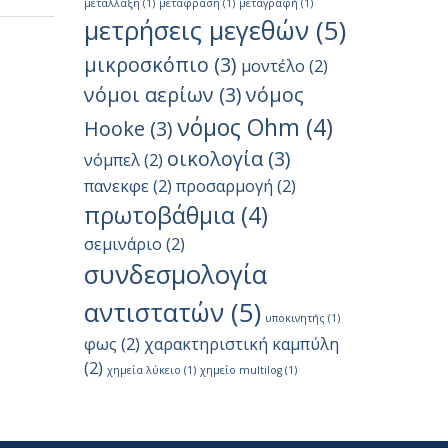
μετάλλαξη
(1)
μετάφραση
(1)
μεταγραφή
(1)
μετρήσεις μεγεθών
(5)
μικροσκόπιο
(3)
μοντέλο
(2)
νόμοι αερίων
(3)
νόμος
νόμος Ohm
(4)
Hooke
(3)
οικολογία
(3)
νόμπελ
(2)
πανεκφε
(2)
προσαρμογή
(2)
πρωτοβάθμια
(4)
σεμινάριο
(2)
συνδεσμολογία
αντιστατών
(5)
υποκινητής
(1)
φως
(2)
χαρακτηριστική καμπύλη
(2)
χημεία λύκειο
(1)
χημείο multilog
(1)