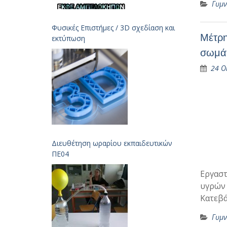
Γυμν
Φυσικές Επιστήμες / 3D σχεδίαση και
Μέτρη
εκτύπωση
σωμάτ
24 Ο
Διευθέτηση ωραρίου εκπαιδευτικών
ΠΕ04
Εργαστ
υγρών 
Κατεβά
Γυμν