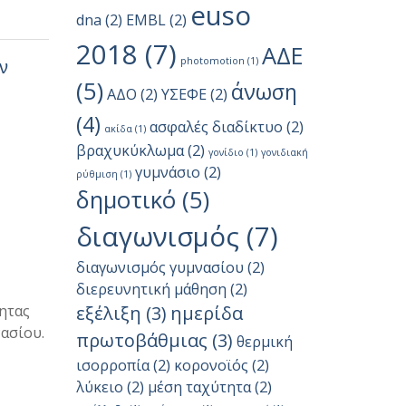
euso
dna
(2)
EMBL
(2)
2018
(7)
ΑΔΕ
photomotion
(1)
ν
(5)
άνωση
ΑΔΟ
(2)
ΥΣΕΦΕ
(2)
(4)
ασφαλές διαδίκτυο
(2)
ακίδα
(1)
βραχυκύκλωμα
(2)
γονίδιο
(1)
γονιδιακή
γυμνάσιο
(2)
ρύθμιση
(1)
δημοτικό
(5)
διαγωνισμός
(7)
διαγωνισμός γυμνασίου
(2)
διερευνητική μάθηση
(2)
ητας
εξέλιξη
(3)
ημερίδα
ασίου.
πρωτοβάθμιας
(3)
θερμική
ισορροπία
(2)
κορονοϊός
(2)
λύκειο
(2)
μέση ταχύτητα
(2)