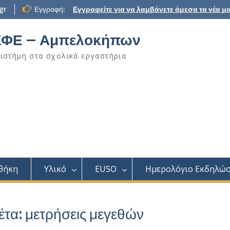
gr
Εγγραφή:
Εγγραφείτε για να λαμβάνετε άμεσα τα νέα μα
ΦΕ – Αμπελοκήπων
ιστήμη στα σχολικά εργαστήρια
θήκη
Υλικό
EUSO
Ημερολόγιο Εκδηλώ
έτα:
μετρήσεις μεγεθών