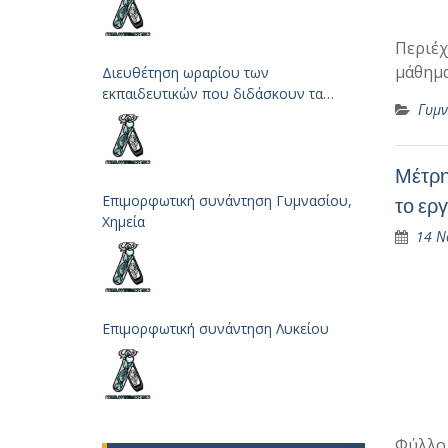
Περιέχ
μάθημα
Διευθέτηση ωραρίου των
εκπαιδευτικών που διδάσκουν τα
Γυμν
μαθήματα των Φυσικών Επιστημών
Μέτρη
Επιμορφωτική συνάντηση Γυμνασίου,
το ερ
Χημεία
14 Ν
Επιμορφωτική συνάντηση Λυκείου
Φύλλο 