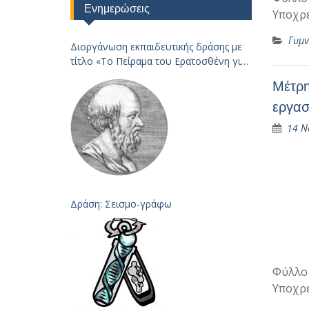
Ενημερώσεις
Υποχρε
Γυμν
Διοργάνωση εκπαιδευτικής δράσης με
τίτλο «Το Πείραμα του Ερατοσθένη για
τον
Μέτρη
Υπολογισμό της Ακτίνας της Γης – 2023
εργασ
14 Ν
Δράση: Σεισμο-γράφω
Φύλλο 
Υποχρε