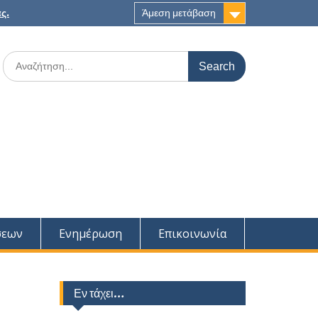
ς.
Άμεση μετάβαση
Search
for:
σεων
Ενημέρωση
Επικοινωνία
Εν τάχει…