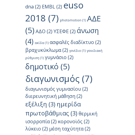
euso
dna
(2)
EMBL
(2)
2018
(7)
ΑΔΕ
photomotion
(1)
(5)
άνωση
ΑΔΟ
(2)
ΥΣΕΦΕ
(2)
(4)
ασφαλές διαδίκτυο
(2)
ακίδα
(1)
βραχυκύκλωμα
(2)
γονίδιο
(1)
γονιδιακή
γυμνάσιο
(2)
ρύθμιση
(1)
δημοτικό
(5)
διαγωνισμός
(7)
διαγωνισμός γυμνασίου
(2)
διερευνητική μάθηση
(2)
εξέλιξη
(3)
ημερίδα
πρωτοβάθμιας
(3)
θερμική
ισορροπία
(2)
κορονοϊός
(2)
λύκειο
(2)
μέση ταχύτητα
(2)