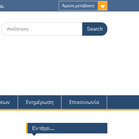
ς.
Άμεση μετάβαση
Search
for:
σεων
Ενημέρωση
Επικοινωνία
Εν τάχει…