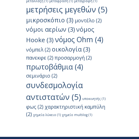
μετάλλαξη
(1)
μετάφραση
(1)
μεταγραφή
(1)
μετρήσεις μεγεθών
(5)
μικροσκόπιο
(3)
μοντέλο
(2)
νόμοι αερίων
(3)
νόμος
νόμος Ohm
(4)
Hooke
(3)
οικολογία
(3)
νόμπελ
(2)
πανεκφε
(2)
προσαρμογή
(2)
πρωτοβάθμια
(4)
σεμινάριο
(2)
συνδεσμολογία
αντιστατών
(5)
υποκινητής
(1)
φως
(2)
χαρακτηριστική καμπύλη
(2)
χημεία λύκειο
(1)
χημείο multilog
(1)