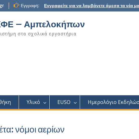
gr
Εγγραφή:
Εγγραφείτε για να λαμβάνετε άμεσα τα νέα μα
ΦΕ – Αμπελοκήπων
ιστήμη στα σχολικά εργαστήρια
θήκη
Υλικό
EUSO
Ημερολόγιο Εκδηλώ
έτα:
νόμοι αερίων