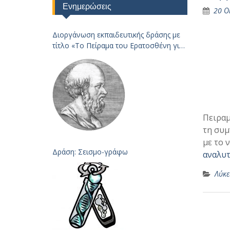
Ενημερώσεις
20 Ο
Διοργάνωση εκπαιδευτικής δράσης με
τίτλο «Το Πείραμα του Ερατοσθένη για
τον
Υπολογισμό της Ακτίνας της Γης – 2023
Πειραμ
τη συμ
με το 
Δράση: Σεισμο-γράφω
αναλυτ
Λύκε