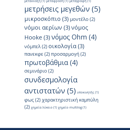
μετάλλαξη
(1)
μετάφραση
(1)
μεταγραφή
(1)
μετρήσεις μεγεθών
(5)
μικροσκόπιο
(3)
μοντέλο
(2)
νόμοι αερίων
(3)
νόμος
νόμος Ohm
(4)
Hooke
(3)
οικολογία
(3)
νόμπελ
(2)
πανεκφε
(2)
προσαρμογή
(2)
πρωτοβάθμια
(4)
σεμινάριο
(2)
συνδεσμολογία
αντιστατών
(5)
υποκινητής
(1)
φως
(2)
χαρακτηριστική καμπύλη
(2)
χημεία λύκειο
(1)
χημείο multilog
(1)