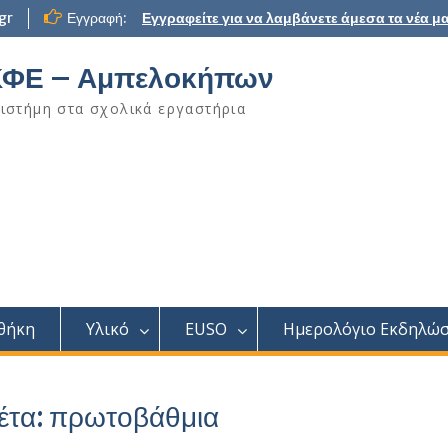
gr
Εγγραφή:
Εγγραφείτε για να λαμβάνετε άμεσα τα νέα μα
ΦΕ – Αμπελοκήπων
ιστήμη στα σχολικά εργαστήρια
θήκη
Υλικό
EUSO
Ημερολόγιο Εκδηλώ
έτα:
πρωτοβάθμια