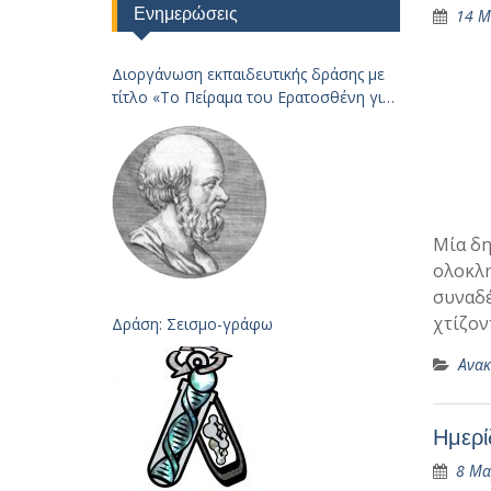
Ενημερώσεις
14 Μ
Διοργάνωση εκπαιδευτικής δράσης με
τίτλο «Το Πείραμα του Ερατοσθένη για
τον
Υπολογισμό της Ακτίνας της Γης – 2023
Μία δη
ολοκλη
συναδέ
χτίζον
Δράση: Σεισμο-γράφω
Ανακ
Ημερί
8 Μα