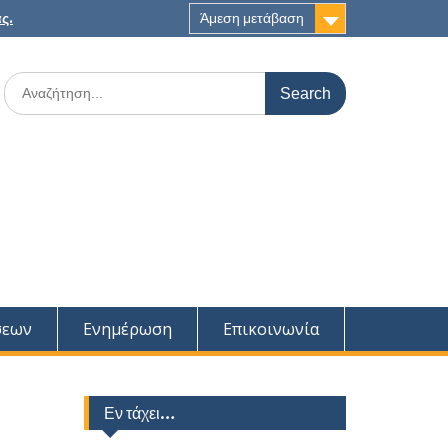
ς.
Άμεση μετάβαση
Search
for:
σεων
Ενημέρωση
Επικοινωνία
Εν τάχει…