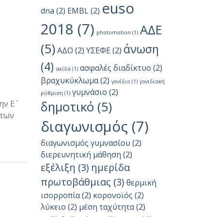
euso
dna
(2)
EMBL
(2)
2018
(7)
ΑΔΕ
photomotion
(1)
(5)
άνωση
ΑΔΟ
(2)
ΥΣΕΦΕ
(2)
(4)
ασφαλές διαδίκτυο
(2)
ακίδα
(1)
βραχυκύκλωμα
(2)
γονίδιο
(1)
γονιδιακή
γυμνάσιο
(2)
ρύθμιση
(1)
ν Ε΄
δημοτικό
(5)
 των
διαγωνισμός
(7)
διαγωνισμός γυμνασίου
(2)
διερευνητική μάθηση
(2)
εξέλιξη
(3)
ημερίδα
πρωτοβάθμιας
(3)
θερμική
ισορροπία
(2)
κορονοϊός
(2)
λύκειο
(2)
μέση ταχύτητα
(2)