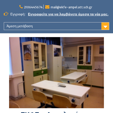
Skip
to
2106445674
mail@ekfe-ampel.att.sch.gr
content
Εγγραφή:
Εγγραφείτε για να λαμβάνετε άμεσα τα νέα μας.
Άμεση μετάβαση