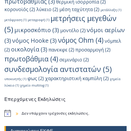
πρωτοβάθμιας
(3)
θερμική ισορροπία
(2)
κορονοϊός
(2)
λύκειο
(2)
μέση ταχύτητα
(2)
μετάλλαξη
(1)
μετρήσεις μεγεθών
μετάφραση
(1)
μεταγραφή
(1)
(5)
μικροσκόπιο
(3)
νόμοι αερίων
μοντέλο
(2)
νόμος Ohm
(4)
(3)
νόμος Hooke
(3)
νόμπελ
οικολογία
(3)
(2)
πανεκφε
(2)
προσαρμογή
(2)
πρωτοβάθμια
(4)
σεμινάριο
(2)
συνδεσμολογία αντιστατών
(5)
φως
(2)
χαρακτηριστική καμπύλη
(2)
υποκινητής
(1)
χημεία
λύκειο
(1)
χημείο multilog
(1)
Επερχόμενες Εκδηλώσεις
Δεν υπάρχουν τρέχουσες εκδηλώσεις.