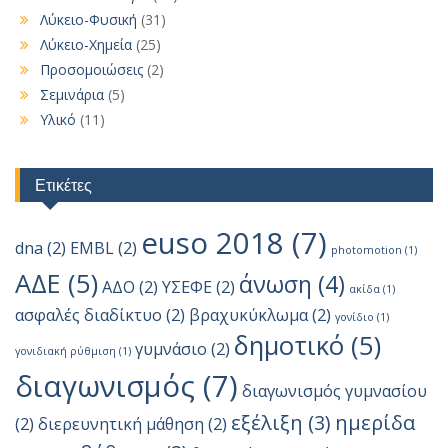
Λύκειο-Φυσική
(31)
Λύκειο-Χημεία
(25)
Προσομοιώσεις
(2)
Σεμινάρια
(5)
Υλικό
(11)
Ετικέτες
euso 2018
(7)
dna
(2)
EMBL
(2)
photomotion
(1)
ΑΔΕ
(5)
άνωση
(4)
ΑΔΟ
(2)
ΥΣΕΦΕ
(2)
ακίδα
(1)
ασφαλές διαδίκτυο
(2)
βραχυκύκλωμα
(2)
γονίδιο
(1)
δημοτικό
(5)
γυμνάσιο
(2)
γονιδιακή ρύθμιση
(1)
διαγωνισμός
(7)
διαγωνισμός γυμνασίου
εξέλιξη
(3)
ημερίδα
(2)
διερευνητική μάθηση
(2)