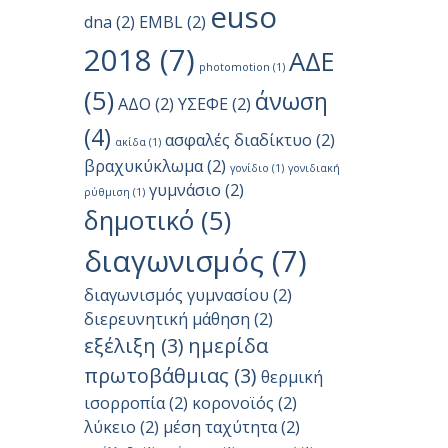
euso
dna
(2)
EMBL
(2)
2018
(7)
ΑΔΕ
photomotion
(1)
(5)
άνωση
ΑΔΟ
(2)
ΥΣΕΦΕ
(2)
(4)
ασφαλές διαδίκτυο
(2)
ακίδα
(1)
βραχυκύκλωμα
(2)
γονίδιο
(1)
γονιδιακή
γυμνάσιο
(2)
ρύθμιση
(1)
δημοτικό
(5)
διαγωνισμός
(7)
διαγωνισμός γυμνασίου
(2)
διερευνητική μάθηση
(2)
εξέλιξη
(3)
ημερίδα
πρωτοβάθμιας
(3)
θερμική
ισορροπία
(2)
κορονοϊός
(2)
λύκειο
(2)
μέση ταχύτητα
(2)