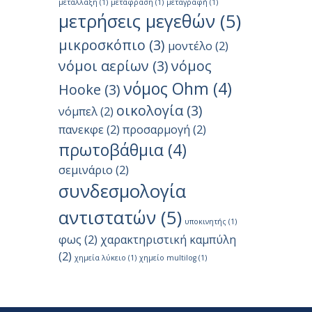
μετάλλαξη
(1)
μετάφραση
(1)
μεταγραφή
(1)
μετρήσεις μεγεθών
(5)
μικροσκόπιο
(3)
μοντέλο
(2)
νόμοι αερίων
(3)
νόμος
νόμος Ohm
(4)
Hooke
(3)
οικολογία
(3)
νόμπελ
(2)
πανεκφε
(2)
προσαρμογή
(2)
πρωτοβάθμια
(4)
σεμινάριο
(2)
συνδεσμολογία
αντιστατών
(5)
υποκινητής
(1)
φως
(2)
χαρακτηριστική καμπύλη
(2)
χημεία λύκειο
(1)
χημείο multilog
(1)