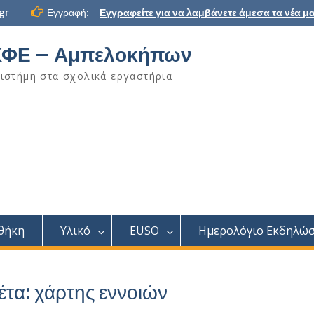
gr
Εγγραφή:
Εγγραφείτε για να λαμβάνετε άμεσα τα νέα μα
ΦΕ – Αμπελοκήπων
ιστήμη στα σχολικά εργαστήρια
θήκη
Υλικό
EUSO
Ημερολόγιο Εκδηλώ
έτα:
χάρτης εννοιών