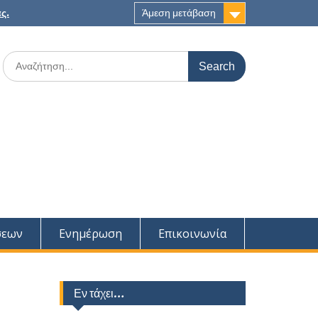
ς.
Άμεση μετάβαση
Search
for:
σεων
Ενημέρωση
Επικοινωνία
Εν τάχει…