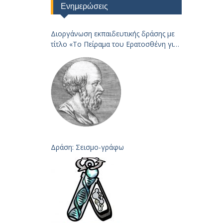
Ενημερώσεις
Διοργάνωση εκπαιδευτικής δράσης με
τίτλο «Το Πείραμα του Ερατοσθένη για
τον
Υπολογισμό της Ακτίνας της Γης – 2023
Δράση: Σεισμο-γράφω