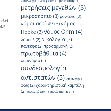
μετάλλαξη
(1)
μετάφραση
(1)
μεταγραφή
(1)
μετρήσεις μεγεθών
(5)
μικροσκόπιο
(3)
μοντέλο
(2)
τελεί
νόμοι αερίων
(3)
νόμος
ΚΦΕ
νόμος Ohm
(4)
Hooke
(3)
 …
οικολογία
(3)
νόμπελ
(2)
πανεκφε
(2)
προσαρμογή
(2)
πρωτοβάθμια
(4)
σεμινάριο
(2)
συνδεσμολογία
αντιστατών
(5)
υποκινητής
(1)
φως
(2)
χαρακτηριστική καμπύλη
(2)
χημεία λύκειο
(1)
χημείο multilog
(1)