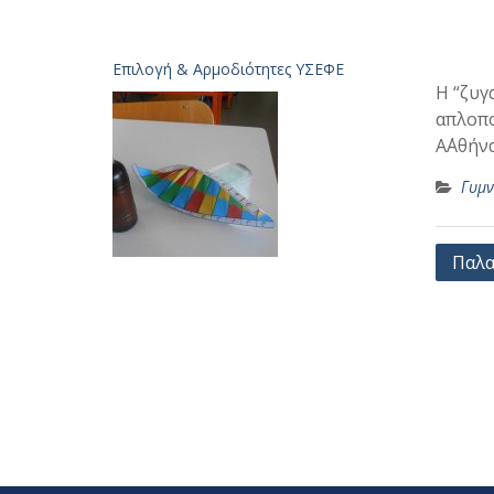
Επιλογή & Aρμοδιότητες ΥΣΕΦΕ
Η “ζυγ
απλοπο
Α΄Αθήν
Γυμν
Πλοή
Παλα
άρθρ