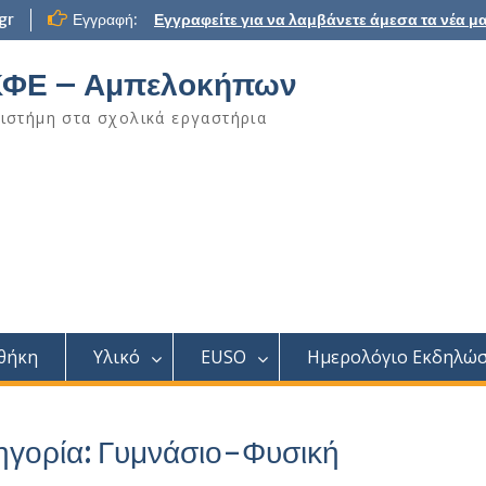
gr
Εγγραφή:
Εγγραφείτε για να λαμβάνετε άμεσα τα νέα μα
ΦΕ – Αμπελοκήπων
ιστήμη στα σχολικά εργαστήρια
θήκη
Υλικό
EUSO
Ημερολόγιο Εκδηλώ
ηγορία:
Γυμνάσιο-Φυσική