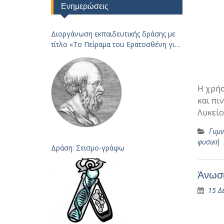
Ενημερώσεις
Διοργάνωση εκπαιδευτικής δράσης με
τίτλο «Το Πείραμα του Ερατοσθένη για
τον
Υπολογισμό της Ακτίνας της Γης – 2023
Η χρή
και πιν
Λυκείο
Γυμν
φυσική
Δράση: Σεισμο-γράφω
Άνωση
15 Δ