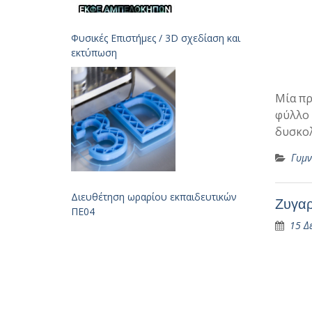
Φυσικές Επιστήμες / 3D σχεδίαση και
εκτύπωση
Μία πρ
φύλλο 
δυσκολ
Γυμν
Διευθέτηση ωραρίου εκπαιδευτικών
Ζυγαρ
ΠΕ04
15 Δ