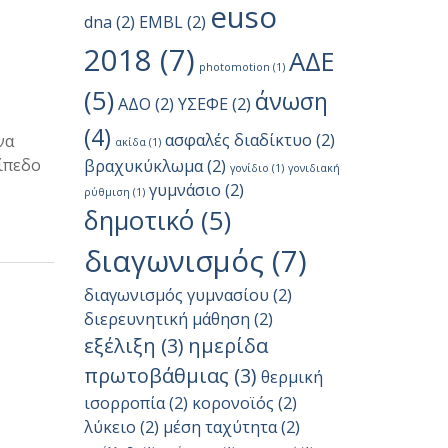
euso
dna
(2)
EMBL
(2)
2018
(7)
ΑΔΕ
photomotion
(1)
(5)
άνωση
ΑΔΟ
(2)
ΥΣΕΦΕ
(2)
(4)
ασφαλές διαδίκτυο
(2)
να
ακίδα
(1)
πίπεδο
βραχυκύκλωμα
(2)
γονίδιο
(1)
γονιδιακή
γυμνάσιο
(2)
ρύθμιση
(1)
δημοτικό
(5)
διαγωνισμός
(7)
διαγωνισμός γυμνασίου
(2)
διερευνητική μάθηση
(2)
εξέλιξη
(3)
ημερίδα
πρωτοβάθμιας
(3)
θερμική
ισορροπία
(2)
κορονοϊός
(2)
λύκειο
(2)
μέση ταχύτητα
(2)