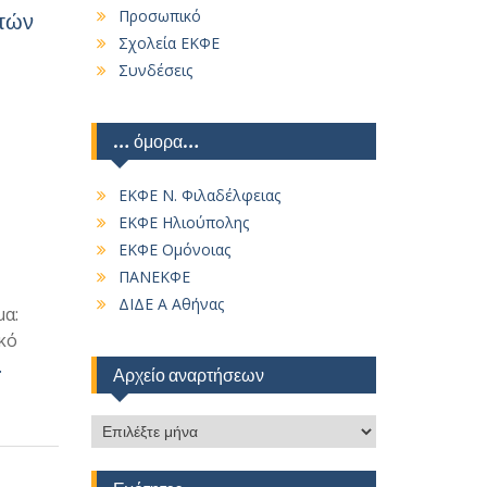
Προσωπικό
ετών
Σχολεία ΕΚΦΕ
Συνδέσεις
… όμορα…
ΕΚΦΕ Ν. Φιλαδέλφειας
ΕΚΦΕ Ηλιούπολης
ΕΚΦΕ Ομόνοιας
ΠΑΝΕΚΦΕ
ΔΙΔΕ Α Αθήνας
α:
κό
…
Αρχείο αναρτήσεων
Αρχείο
αναρτήσεων