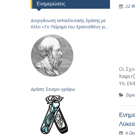
Ενημερώσεις
22 Φ
Διοργάνωση εκπαιδευτικής δράσης με
τίτλο «Το Πείραμα του Ερατοσθένη για
τον
Υπολογισμό της Ακτίνας της Γης – 2023
Οι Σχο
Καφετζ
Υπ. ΕΚ
Δράση: Σεισμο-γράφω
Σεμι
Ενημε
Λύκει
9 Οκ