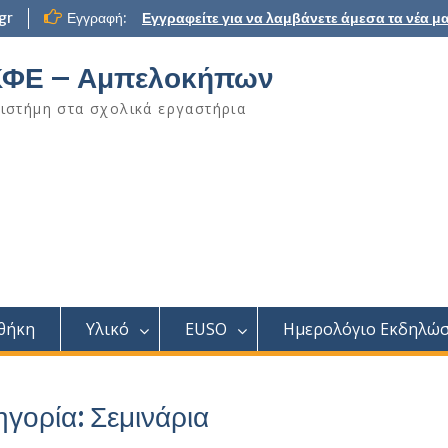
gr
Εγγραφή:
Εγγραφείτε για να λαμβάνετε άμεσα τα νέα μα
ΦΕ – Αμπελοκήπων
ιστήμη στα σχολικά εργαστήρια
θήκη
Υλικό
EUSO
Ημερολόγιο Εκδηλώ
ηγορία:
Σεμινάρια