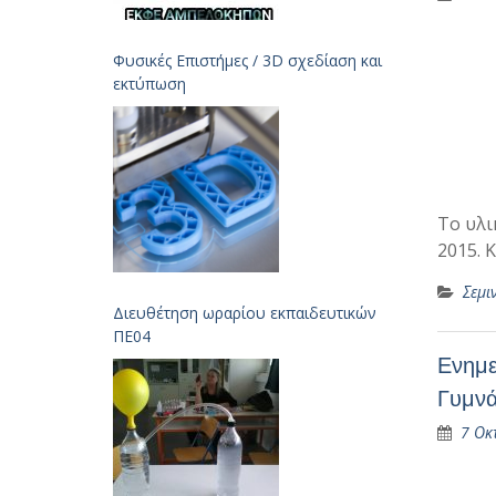
Φυσικές Επιστήμες / 3D σχεδίαση και
εκτύπωση
Το υλι
2015. 
Σεμι
Διευθέτηση ωραρίου εκπαιδευτικών
ΠΕ04
Ενημε
Γυμνά
7 Οκ