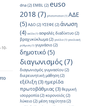
euso
dna
(2)
EMBL
(2)
2018
(7)
ΑΔΕ
photomotion
(1)
(5)
άνωση
ΑΔΟ
(2)
ΥΣΕΦΕ
(2)
(4)
ασφαλές διαδίκτυο
(2)
ακίδα
(1)
βραχυκύκλωμα
(2)
γονίδιο
(1)
γονιδιακή
γυμνάσιο
(2)
ρύθμιση
(1)
-10-
δημοτικό
(5)
διαγωνισμός
(7)
διαγωνισμός γυμνασίου
(2)
διερευνητική μάθηση
(2)
στο
εξέλιξη
(3)
ημερίδα
πρωτοβάθμιας
(3)
θερμική
ισορροπία
(2)
κορονοϊός
(2)
λύκειο
(2)
μέση ταχύτητα
(2)