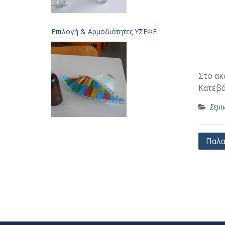
Επιλογή & Aρμοδιότητες ΥΣΕΦΕ
Στο ακ
Κατεβά
Σεμι
Πλοή
Παλα
άρθρ