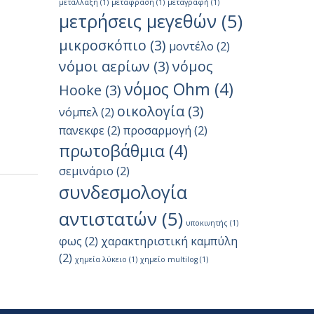
μετάλλαξη
(1)
μετάφραση
(1)
μεταγραφή
(1)
μετρήσεις μεγεθών
(5)
μικροσκόπιο
(3)
μοντέλο
(2)
νόμοι αερίων
(3)
νόμος
νόμος Ohm
(4)
Hooke
(3)
οικολογία
(3)
νόμπελ
(2)
πανεκφε
(2)
προσαρμογή
(2)
πρωτοβάθμια
(4)
σεμινάριο
(2)
συνδεσμολογία
αντιστατών
(5)
υποκινητής
(1)
φως
(2)
χαρακτηριστική καμπύλη
(2)
χημεία λύκειο
(1)
χημείο multilog
(1)