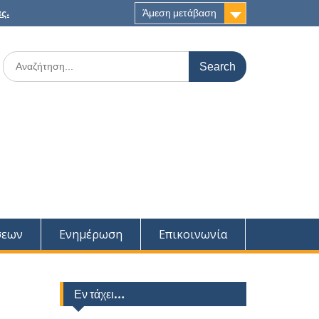
ς.
Άμεση μετάβαση
Search
for:
σεων
Ενημέρωση
Επικοινωνία
Εν τάχει…