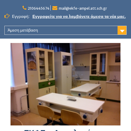
Skip
to
2106445674
mail@ekfe-ampel.att.sch.gr
content
Εγγραφή:
Εγγραφείτε για να λαμβάνετε άμεσα τα νέα μας.
Άμεση μετάβαση