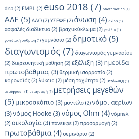
euso 2018
(7)
dna
(2)
EMBL
(2)
photomotion
(1)
ΑΔΕ
(5)
άνωση
(4)
ΑΔΟ
(2)
ΥΣΕΦΕ
(2)
ακίδα
(1)
ασφαλές διαδίκτυο
(2)
βραχυκύκλωμα
(2)
γονίδιο
(1)
δημοτικό
(5)
γυμνάσιο
(2)
γονιδιακή ρύθμιση
(1)
διαγωνισμός
(7)
διαγωνισμός γυμνασίου
εξέλιξη
(3)
ημερίδα
(2)
διερευνητική μάθηση
(2)
πρωτοβάθμιας
(3)
θερμική ισορροπία
(2)
κορονοϊός
(2)
λύκειο
(2)
μέση ταχύτητα
(2)
μετάλλαξη
(1)
μετρήσεις μεγεθών
μετάφραση
(1)
μεταγραφή
(1)
(5)
μικροσκόπιο
(3)
νόμοι αερίων
μοντέλο
(2)
νόμος Ohm
(4)
(3)
νόμος Hooke
(3)
νόμπελ
οικολογία
(3)
(2)
πανεκφε
(2)
προσαρμογή
(2)
πρωτοβάθμια
(4)
σεμινάριο
(2)