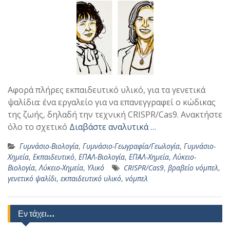
Αφορά πλήρες εκπαιδευτικό υλικό, για τα γενετικά
ψαλίδια: ένα εργαλείο για να επανεγγραφεί ο κώδικας
της ζωής, δηλαδή την τεχνική CRISPR/Cas9. Ανακτήστε
όλο το σχετικό
Διαβάστε αναλυτικά …
Γυμνάσιο-Βιολογία
,
Γυμνάσιο-Γεωγραφία/Γεωλογία
,
Γυμνάσιο-
Χημεία
,
Εκπαιδευτικό
,
ΕΠΑΛ-Βιολογία
,
ΕΠΑΛ-Χημεία
,
Λύκειο-
Βιολογία
,
Λύκειο-Χημεία
,
Υλικό
CRISPR/Cas9
,
βραβείο νόμπελ
,
γενετικό ψαλίδι
,
εκπαιδευτικό υλικό
,
νόμπελ
Εν τάχει…