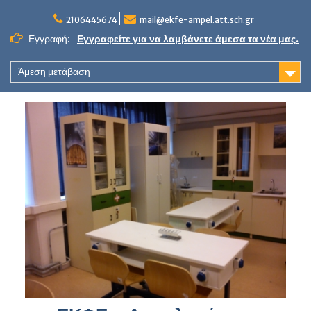
Skip
to
2106445674
mail@ekfe-ampel.att.sch.gr
content
Εγγραφή:
Εγγραφείτε για να λαμβάνετε άμεσα τα νέα μας.
Άμεση μετάβαση