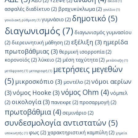
ΑΔΟ
(2)
ΥΣΕΦΕ
(2)
ακίδα
(1)
ασφαλές διαδίκτυο
(2)
βραχυκύκλωμα
(2)
γονίδιο
(1)
δημοτικό
(5)
γυμνάσιο
(2)
γονιδιακή ρύθμιση
(1)
διαγωνισμός
(7)
διαγωνισμός γυμνασίου
εξέλιξη
(3)
ημερίδα
(2)
διερευνητική μάθηση
(2)
πρωτοβάθμιας
(3)
θερμική ισορροπία
(2)
κορονοϊός
(2)
λύκειο
(2)
μέση ταχύτητα
(2)
μετάλλαξη
(1)
μετρήσεις μεγεθών
μετάφραση
(1)
μεταγραφή
(1)
(5)
μικροσκόπιο
(3)
νόμοι αερίων
μοντέλο
(2)
νόμος Ohm
(4)
(3)
νόμος Hooke
(3)
νόμπελ
οικολογία
(3)
(2)
πανεκφε
(2)
προσαρμογή
(2)
πρωτοβάθμια
(4)
σεμινάριο
(2)
συνδεσμολογία αντιστατών
(5)
φως
(2)
χαρακτηριστική καμπύλη
(2)
υποκινητής
(1)
χημεία