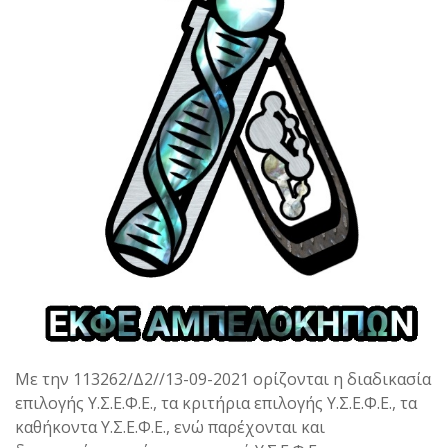
Με την 113262/Δ2//13-09-2021 ορίζονται η διαδικασία
επιλογής Υ.Σ.Ε.Φ.Ε., τα κριτήρια επιλογής Υ.Σ.Ε.Φ.Ε., τα
καθήκοντα Υ.Σ.Ε.Φ.Ε., ενώ παρέχονται και