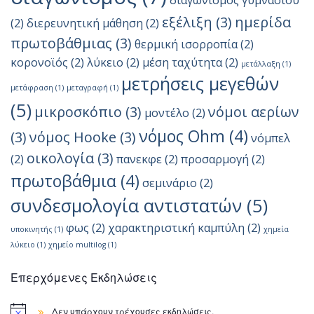
διαγωνισμός γυμνασίου
εξέλιξη
(3)
ημερίδα
(2)
διερευνητική μάθηση
(2)
πρωτοβάθμιας
(3)
θερμική ισορροπία
(2)
κορονοϊός
(2)
λύκειο
(2)
μέση ταχύτητα
(2)
μετάλλαξη
(1)
μετρήσεις μεγεθών
μετάφραση
(1)
μεταγραφή
(1)
(5)
μικροσκόπιο
(3)
νόμοι αερίων
μοντέλο
(2)
νόμος Ohm
(4)
(3)
νόμος Hooke
(3)
νόμπελ
οικολογία
(3)
(2)
πανεκφε
(2)
προσαρμογή
(2)
πρωτοβάθμια
(4)
σεμινάριο
(2)
συνδεσμολογία αντιστατών
(5)
φως
(2)
χαρακτηριστική καμπύλη
(2)
υποκινητής
(1)
χημεία
λύκειο
(1)
χημείο multilog
(1)
Επερχόμενες Εκδηλώσεις
Δεν υπάρχουν τρέχουσες εκδηλώσεις.