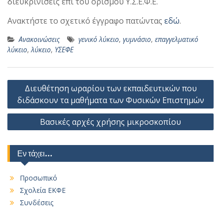
διευκρινίσεις επί του ορισμού Υ.Σ.Ε.Φ.Ε.
Ανακτήστε το σχετικό έγγραφο πατώντας
εδώ
.
Ανακοινώσεις
γενικό λύκειο
,
γυμνάσιο
,
επαγγελματικό
λύκειο
,
λύκειο
,
ΥΣΕΦΕ
Πλοήγηση
Διευθέτηση ωραρίου των εκπαιδευτικών που
άρθρων
διδάσκουν τα μαθήματα των Φυσικών Επιστημών
Βασικές αρχές χρήσης μικροσκοπίου
Εν τάχει…
Προσωπικό
Σχολεία ΕΚΦΕ
Συνδέσεις