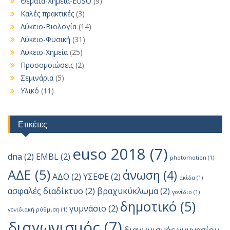
Θέματα-Χημεία-EUSO
(9)
Καλές πρακτικές
(3)
Λύκειο-Βιολογία
(14)
Λύκειο-Φυσική
(31)
Λύκειο-Χημεία
(25)
Προσομοιώσεις
(2)
Σεμινάρια
(5)
Υλικό
(11)
Ετικέτες
euso 2018
(7)
dna
(2)
EMBL
(2)
photomotion
(1)
ΑΔΕ
(5)
άνωση
(4)
ΑΔΟ
(2)
ΥΣΕΦΕ
(2)
ακίδα
(1)
ασφαλές διαδίκτυο
(2)
βραχυκύκλωμα
(2)
γονίδιο
(1)
δημοτικό
(5)
γυμνάσιο
(2)
γονιδιακή ρύθμιση
(1)
διαγωνισμός
(7)