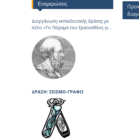
Ενημερώσεις
Πλοή
Προκ
διαγ
άρθρ
Διοργάνωση εκπαιδευτικής δράσης με
τίτλο «Το Πείραμα του Ερατοσθένη για
τον
Υπολογισμό της Ακτίνας της Γης – 2023
ΔΡΆΣΗ: ΣΕΙΣΜΟ-ΓΡΆΦΩ