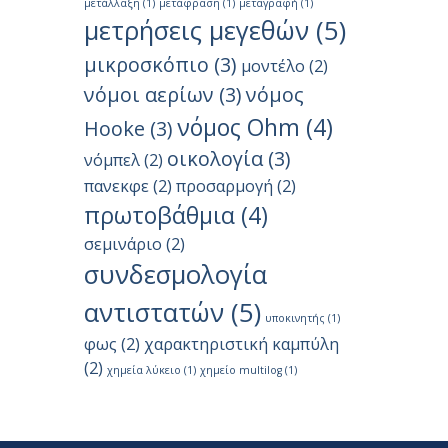
μετάλλαξη
(1)
μετάφραση
(1)
μεταγραφή
(1)
μετρήσεις μεγεθών
(5)
μικροσκόπιο
(3)
μοντέλο
(2)
νόμοι αερίων
(3)
νόμος
νόμος Ohm
(4)
Hooke
(3)
οικολογία
(3)
νόμπελ
(2)
πανεκφε
(2)
προσαρμογή
(2)
πρωτοβάθμια
(4)
σεμινάριο
(2)
συνδεσμολογία
αντιστατών
(5)
υποκινητής
(1)
φως
(2)
χαρακτηριστική καμπύλη
(2)
χημεία λύκειο
(1)
χημείο multilog
(1)