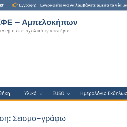
gr
Εγγραφή:
Εγγραφείτε για να λαμβάνετε άμεσα τα νέα μα
ΦΕ – Αμπελοκήπων
ιστήμη στα σχολικά εργαστήρια
θήκη
Υλικό
EUSO
Ημερολόγιο Εκδηλώ
ση: Σεισμο-γράφω