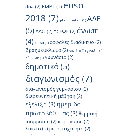
euso
dna
(2)
EMBL
(2)
2018
(7)
ΑΔΕ
photomotion
(1)
(5)
άνωση
ΑΔΟ
(2)
ΥΣΕΦΕ
(2)
(4)
ασφαλές διαδίκτυο
(2)
ακίδα
(1)
βραχυκύκλωμα
(2)
γονίδιο
(1)
γονιδιακή
γυμνάσιο
(2)
ρύθμιση
(1)
δημοτικό
(5)
διαγωνισμός
(7)
διαγωνισμός γυμνασίου
(2)
διερευνητική μάθηση
(2)
εξέλιξη
(3)
ημερίδα
πρωτοβάθμιας
(3)
θερμική
ισορροπία
(2)
κορονοϊός
(2)
λύκειο
(2)
μέση ταχύτητα
(2)