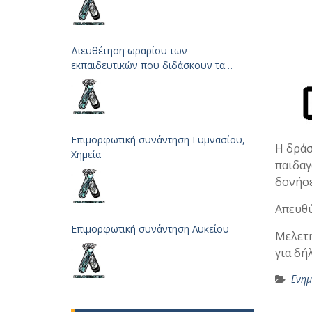
Διευθέτηση ωραρίου των
εκπαιδευτικών που διδάσκουν τα
μαθήματα των Φυσικών Επιστημών
Επιμορφωτική συνάντηση Γυμνασίου,
Η δράσ
Χημεία
παιδαγ
δονήσε
Απευθύ
Επιμορφωτική συνάντηση Λυκείου
Μελετή
για δή
Ενη