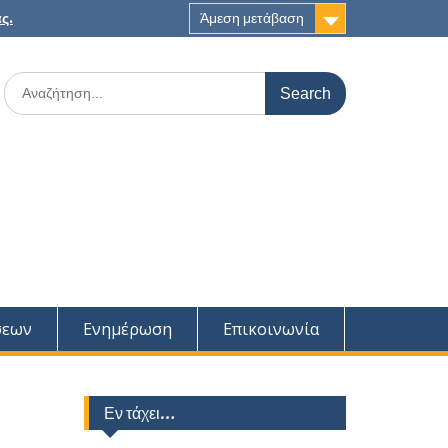
ς.
Άμεση μετάβαση
Search
for:
σεων
Ενημέρωση
Επικοινωνία
Εν τάχει…