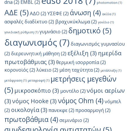
euso 2018
(7)
dna
(2)
EMBL
(2)
photomotion
(1)
ΑΔΕ
(5)
άνωση
(4)
ΑΔΟ
(2)
ΥΣΕΦΕ
(2)
ακίδα
(1)
ασφαλές διαδίκτυο
(2)
βραχυκύκλωμα
(2)
γονίδιο
(1)
δημοτικό
(5)
γυμνάσιο
(2)
γονιδιακή ρύθμιση
(1)
διαγωνισμός
(7)
διαγωνισμός γυμνασίου
εξέλιξη
(3)
ημερίδα
(2)
διερευνητική μάθηση
(2)
πρωτοβάθμιας
(3)
θερμική ισορροπία
(2)
κορονοϊός
(2)
λύκειο
(2)
μέση ταχύτητα
(2)
μετάλλαξη
(1)
μετρήσεις μεγεθών
μετάφραση
(1)
μεταγραφή
(1)
(5)
μικροσκόπιο
(3)
νόμοι αερίων
μοντέλο
(2)
νόμος Ohm
(4)
(3)
νόμος Hooke
(3)
νόμπελ
οικολογία
(3)
(2)
πανεκφε
(2)
προσαρμογή
(2)
πρωτοβάθμια
(4)
σεμινάριο
(2)
συνδεσμολογία αντιστατών
(5)