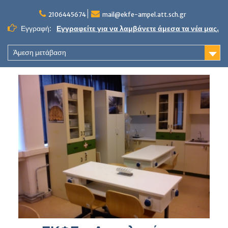
Skip
to
2106445674
mail@ekfe-ampel.att.sch.gr
content
Εγγραφή:
Εγγραφείτε για να λαμβάνετε άμεσα τα νέα μας.
Άμεση μετάβαση