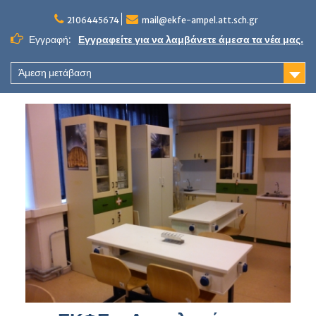
Skip
to
2106445674
mail@ekfe-ampel.att.sch.gr
content
Εγγραφή:
Εγγραφείτε για να λαμβάνετε άμεσα τα νέα μας.
Άμεση μετάβαση