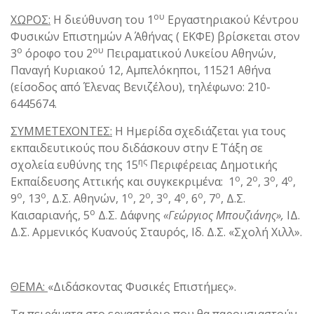
ου
ΧΩΡΟΣ:
Η διεύθυνση του 1
Εργαστηριακού Κέντρου
Φυσικών Επιστημών Α΄ Αθήνας ( ΕΚΦΕ) βρίσκεται στον
ο
ου
3
όροφο του 2
Πειραματικού Λυκείου Αθηνών,
Παναγή Κυριακού 12, Αμπελόκηποι, 11521 Αθήνα
(είσοδος από Έλενας Βενιζέλου), τηλέφωνο: 210-
6445674.
ΣΥΜΜΕΤΕΧΟΝΤΕΣ:
Η Ημερίδα σχεδιάζεται για τους
εκπαιδευτικούς που διδάσκουν στην Ε΄ Τάξη σε
ης
σχολεία ευθύνης της 15
Περιφέρειας Δημοτικής
ο
ο
ο
ο
Εκπαίδευσης Αττικής και συγκεκριμένα: 1
, 2
, 3
, 4
,
ο
ο
ο
ο
ο
ο
ο
ο
9
, 13
, Δ.Σ. Αθηνών, 1
, 2
, 3
, 4
, 6
, 7
, Δ.Σ.
ο
Καισαριανής, 5
Δ.Σ. Δάφνης
«Γεώργιος Μπουζιάνης»,
ΙΔ.
Δ.Σ. Αρμενικός Κυανούς Σταυρός, Ιδ. Δ.Σ. «Σχολή Χιλλ».
ΘΕΜΑ:
«Διδάσκοντας Φυσικές Επιστήμες».