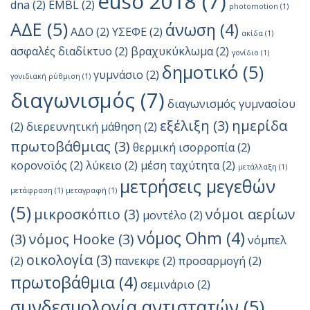
euso 2018
(7)
dna
(2)
EMBL
(2)
photomotion
(1)
ΑΔΕ
(5)
άνωση
(4)
ΑΔΟ
(2)
ΥΣΕΦΕ
(2)
ακίδα
(1)
ασφαλές διαδίκτυο
(2)
βραχυκύκλωμα
(2)
γονίδιο
(1)
δημοτικό
(5)
γυμνάσιο
(2)
γονιδιακή ρύθμιση
(1)
διαγωνισμός
(7)
διαγωνισμός γυμνασίου
εξέλιξη
(3)
ημερίδα
(2)
διερευνητική μάθηση
(2)
πρωτοβάθμιας
(3)
θερμική ισορροπία
(2)
κορονοϊός
(2)
λύκειο
(2)
μέση ταχύτητα
(2)
μετάλλαξη
(1)
μετρήσεις μεγεθών
μετάφραση
(1)
μεταγραφή
(1)
(5)
μικροσκόπιο
(3)
νόμοι αερίων
μοντέλο
(2)
νόμος Ohm
(4)
(3)
νόμος Hooke
(3)
νόμπελ
οικολογία
(3)
(2)
πανεκφε
(2)
προσαρμογή
(2)
πρωτοβάθμια
(4)
σεμινάριο
(2)
συνδεσμολογία αντιστατών
(5)