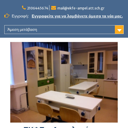
Skip
to
2106445674
mail@ekfe-ampel.att.sch.gr
content
Εγγραφή:
Εγγραφείτε για να λαμβάνετε άμεσα τα νέα μας.
Άμεση μετάβαση