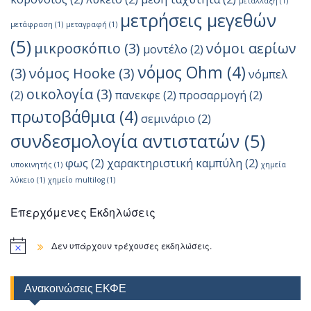
μετάλλαξη
(1)
μετρήσεις μεγεθών
μετάφραση
(1)
μεταγραφή
(1)
(5)
μικροσκόπιο
(3)
νόμοι αερίων
μοντέλο
(2)
νόμος Ohm
(4)
(3)
νόμος Hooke
(3)
νόμπελ
οικολογία
(3)
(2)
πανεκφε
(2)
προσαρμογή
(2)
πρωτοβάθμια
(4)
σεμινάριο
(2)
συνδεσμολογία αντιστατών
(5)
φως
(2)
χαρακτηριστική καμπύλη
(2)
υποκινητής
(1)
χημεία
λύκειο
(1)
χημείο multilog
(1)
Επερχόμενες Εκδηλώσεις
Δεν υπάρχουν τρέχουσες εκδηλώσεις.
Ανακοινώσεις ΕΚΦΕ