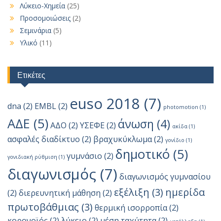
Λύκειο-Χημεία
(25)
Προσομοιώσεις
(2)
Σεμινάρια
(5)
Υλικό
(11)
Ετικέτες
euso 2018
(7)
dna
(2)
EMBL
(2)
photomotion
(1)
ΑΔΕ
(5)
άνωση
(4)
ΑΔΟ
(2)
ΥΣΕΦΕ
(2)
ακίδα
(1)
ασφαλές διαδίκτυο
(2)
βραχυκύκλωμα
(2)
γονίδιο
(1)
δημοτικό
(5)
γυμνάσιο
(2)
γονιδιακή ρύθμιση
(1)
διαγωνισμός
(7)
διαγωνισμός γυμνασίου
εξέλιξη
(3)
ημερίδα
(2)
διερευνητική μάθηση
(2)
πρωτοβάθμιας
(3)
θερμική ισορροπία
(2)
κορονοϊός
(2)
λύκειο
(2)
μέση ταχύτητα
(2)