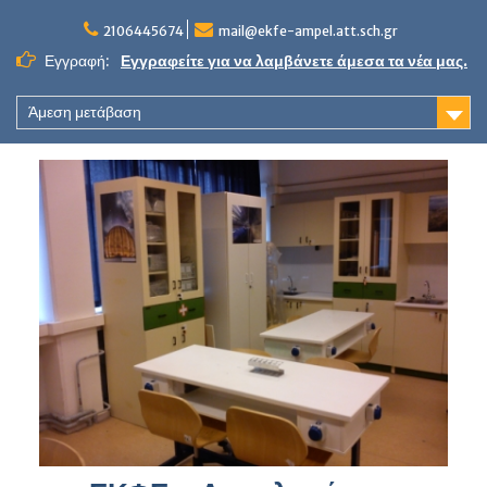
Skip
to
2106445674
mail@ekfe-ampel.att.sch.gr
content
Εγγραφή:
Εγγραφείτε για να λαμβάνετε άμεσα τα νέα μας.
Άμεση μετάβαση