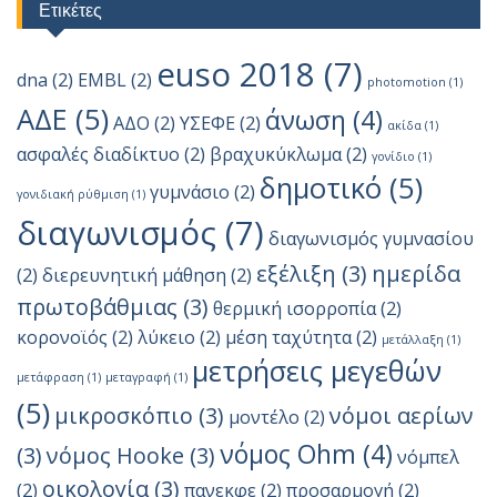
Ετικέτες
euso 2018
(7)
dna
(2)
EMBL
(2)
photomotion
(1)
ΑΔΕ
(5)
άνωση
(4)
ΑΔΟ
(2)
ΥΣΕΦΕ
(2)
ακίδα
(1)
ασφαλές διαδίκτυο
(2)
βραχυκύκλωμα
(2)
γονίδιο
(1)
δημοτικό
(5)
γυμνάσιο
(2)
γονιδιακή ρύθμιση
(1)
διαγωνισμός
(7)
διαγωνισμός γυμνασίου
εξέλιξη
(3)
ημερίδα
(2)
διερευνητική μάθηση
(2)
πρωτοβάθμιας
(3)
θερμική ισορροπία
(2)
κορονοϊός
(2)
λύκειο
(2)
μέση ταχύτητα
(2)
μετάλλαξη
(1)
μετρήσεις μεγεθών
μετάφραση
(1)
μεταγραφή
(1)
(5)
μικροσκόπιο
(3)
νόμοι αερίων
μοντέλο
(2)
νόμος Ohm
(4)
(3)
νόμος Hooke
(3)
νόμπελ
οικολογία
(3)
(2)
πανεκφε
(2)
προσαρμογή
(2)