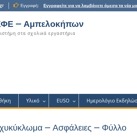
gr
Εγγραφή:
Εγγραφείτε για να λαμβάνετε άμεσα τα νέα μα
ΦΕ – Αμπελοκήπων
ιστήμη στα σχολικά εργαστήρια
θήκη
Υλικό
EUSO
Ημερολόγιο Εκδηλώ
χυκύκλωμα – Ασφάλειες – Φύλλο