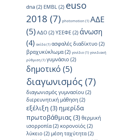
euso
dna
(2)
EMBL
(2)
2018
(7)
ΑΔΕ
photomotion
(1)
(5)
άνωση
ΑΔΟ
(2)
ΥΣΕΦΕ
(2)
(4)
ασφαλές διαδίκτυο
(2)
ακίδα
(1)
βραχυκύκλωμα
(2)
γονίδιο
(1)
γονιδιακή
γυμνάσιο
(2)
ρύθμιση
(1)
δημοτικό
(5)
διαγωνισμός
(7)
διαγωνισμός γυμνασίου
(2)
διερευνητική μάθηση
(2)
εξέλιξη
(3)
ημερίδα
πρωτοβάθμιας
(3)
θερμική
ισορροπία
(2)
κορονοϊός
(2)
λύκειο
(2)
μέση ταχύτητα
(2)