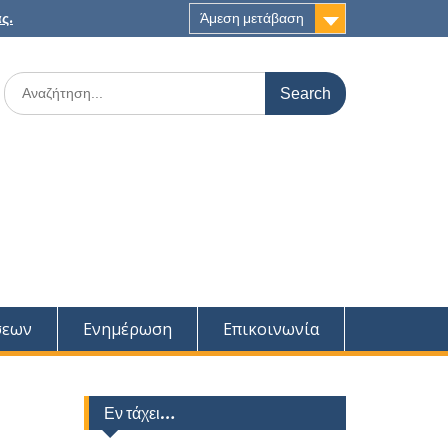
ς.
Άμεση μετάβαση
Search
for:
σεων
Ενημέρωση
Επικοινωνία
Εν τάχει…