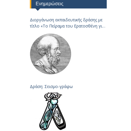
Ενημερώσεις
Διοργάνωση εκπαιδευτικής δράσης με
τίτλο «Το Πείραμα του Ερατοσθένη για
τον
Υπολογισμό της Ακτίνας της Γης – 2023
Δράση: Σεισμο-γράφω