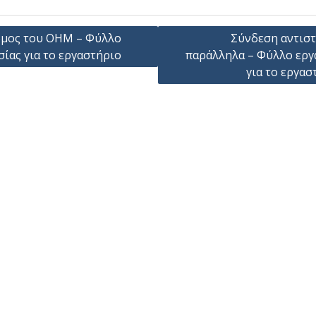
γηση
μος του OHM – Φύλλο
Σύνδεση αντισ
σίας για το εργαστήριο
παράλληλα – Φύλλο εργ
ων
για το εργασ