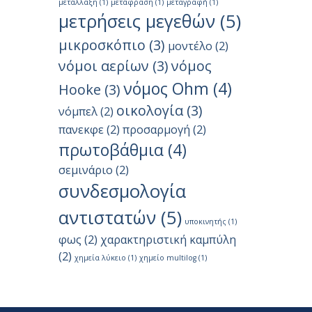
μετάλλαξη
(1)
μετάφραση
(1)
μεταγραφή
(1)
μετρήσεις μεγεθών
(5)
μικροσκόπιο
(3)
μοντέλο
(2)
νόμοι αερίων
(3)
νόμος
νόμος Ohm
(4)
Hooke
(3)
οικολογία
(3)
νόμπελ
(2)
πανεκφε
(2)
προσαρμογή
(2)
πρωτοβάθμια
(4)
σεμινάριο
(2)
συνδεσμολογία
αντιστατών
(5)
υποκινητής
(1)
φως
(2)
χαρακτηριστική καμπύλη
(2)
χημεία λύκειο
(1)
χημείο multilog
(1)