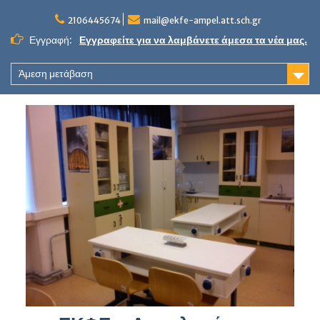
Skip
to
2106445674
mail@ekfe-ampel.att.sch.gr
content
Εγγραφή:
Εγγραφείτε για να λαμβάνετε άμεσα τα νέα μας.
Άμεση μετάβαση