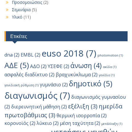
Προσομοιώσεις
(2)
Σεμινάρια
(5)
Υλικό
(11)
Ετικέτες
euso 2018
(7)
dna
(2)
EMBL
(2)
photomotion
(1)
ΑΔΕ
(5)
άνωση
(4)
ΑΔΟ
(2)
ΥΣΕΦΕ
(2)
ακίδα
(1)
ασφαλές διαδίκτυο
(2)
βραχυκύκλωμα
(2)
γονίδιο
(1)
δημοτικό
(5)
γυμνάσιο
(2)
γονιδιακή ρύθμιση
(1)
διαγωνισμός
(7)
διαγωνισμός γυμνασίου
εξέλιξη
(3)
ημερίδα
(2)
διερευνητική μάθηση
(2)
πρωτοβάθμιας
(3)
θερμική ισορροπία
(2)
κορονοϊός
(2)
λύκειο
(2)
μέση ταχύτητα
(2)
μετάλλαξη
(1)