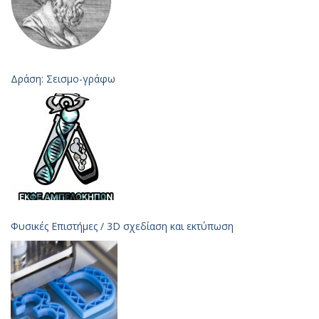
Δράση: Σεισμο-γράφω
Φυσικές Επιστήμες / 3D σχεδίαση και εκτύπωση