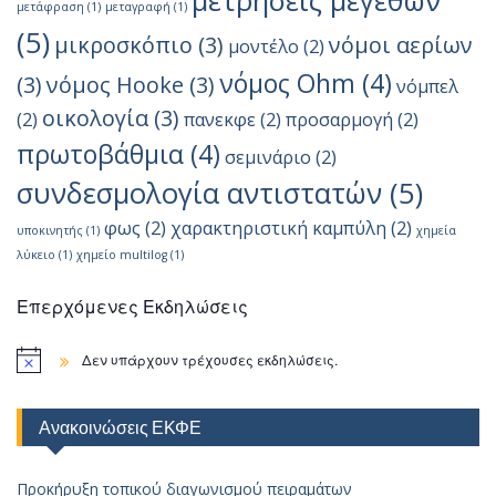
μετρήσεις μεγεθών
μετάφραση
(1)
μεταγραφή
(1)
(5)
μικροσκόπιο
(3)
νόμοι αερίων
μοντέλο
(2)
νόμος Ohm
(4)
(3)
νόμος Hooke
(3)
νόμπελ
οικολογία
(3)
(2)
πανεκφε
(2)
προσαρμογή
(2)
πρωτοβάθμια
(4)
σεμινάριο
(2)
συνδεσμολογία αντιστατών
(5)
φως
(2)
χαρακτηριστική καμπύλη
(2)
υποκινητής
(1)
χημεία
λύκειο
(1)
χημείο multilog
(1)
Επερχόμενες Εκδηλώσεις
Δεν υπάρχουν τρέχουσες εκδηλώσεις.
Ανακοινώσεις ΕΚΦΕ
Προκήρυξη τοπικού διαγωνισμού πειραμάτων