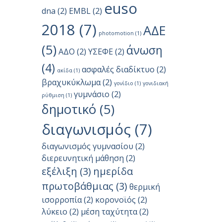
euso
dna
(2)
EMBL
(2)
2018
(7)
ΑΔΕ
photomotion
(1)
(5)
άνωση
ΑΔΟ
(2)
ΥΣΕΦΕ
(2)
(4)
ασφαλές διαδίκτυο
(2)
ακίδα
(1)
βραχυκύκλωμα
(2)
γονίδιο
(1)
γονιδιακή
γυμνάσιο
(2)
ρύθμιση
(1)
δημοτικό
(5)
διαγωνισμός
(7)
διαγωνισμός γυμνασίου
(2)
διερευνητική μάθηση
(2)
εξέλιξη
(3)
ημερίδα
πρωτοβάθμιας
(3)
θερμική
ισορροπία
(2)
κορονοϊός
(2)
λύκειο
(2)
μέση ταχύτητα
(2)