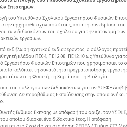
κασία Επιλογής του Υπευθύνου Σχολικού Εργαστηρίου
ών Επιστημών.
ογή του Υπευθύνου Σχολικού Εργαστηρίου Φυσικών Επισ
ι στην αρχή κάθε σχολικού έτους, κατά τη συνεδρίαση του
ου των διδασκόντων του σχολείου για την κατανομή των
ακτικών εργασιών.
πό εκδήλωση σχετικού ενδιαφέροντος, ο σύλλογος προτεί
αθηγητή κλάδου ΠΕ04, ΠΕ12.08, ΠΕ12.10 ως Υπεύθυνο για τ
ό Εργαστήριο Φυσικών Επιστημών που χρησιμοποιεί το 
 οποίο καλύπτει τη δυνατότητα πραγματοποίησης εργαστη
ριοτήτων στη Φυσική, τη Χημεία και τη Βιολογία.
αση του συλλόγου των διδασκόντων για τον ΥΣΕΦΕ διαβι
εύθυνση Δευτεροβάθμιας Εκπαίδευσης στην οποία ανήκει 
ο.
θυντής Β/θμιας Εκπ/σης με απόφασή του ορίζει τον ΥΣΕΦΕ,
 του οποίου διαρκεί ένα διδακτικό έτος. Η απόφαση
οιείται στο Σχολείο και στη Δ/νση ΣΕΠΕΔ / Τμήμα ΣΤ? Με