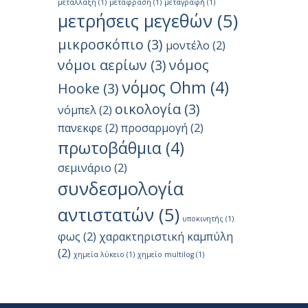
μετάλλαξη
(1)
μετάφραση
(1)
μεταγραφή
(1)
μετρήσεις μεγεθών
(5)
μικροσκόπιο
(3)
μοντέλο
(2)
νόμοι αερίων
(3)
νόμος
νόμος Ohm
(4)
Hooke
(3)
οικολογία
(3)
νόμπελ
(2)
πανεκφε
(2)
προσαρμογή
(2)
πρωτοβάθμια
(4)
σεμινάριο
(2)
συνδεσμολογία
αντιστατών
(5)
υποκινητής
(1)
φως
(2)
χαρακτηριστική καμπύλη
(2)
χημεία λύκειο
(1)
χημείο multilog
(1)