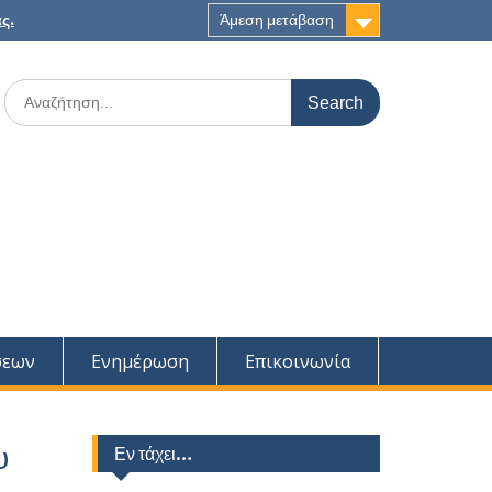
ς.
Άμεση μετάβαση
Search
for:
σεων
Ενημέρωση
Επικοινωνία
υ
Εν τάχει…