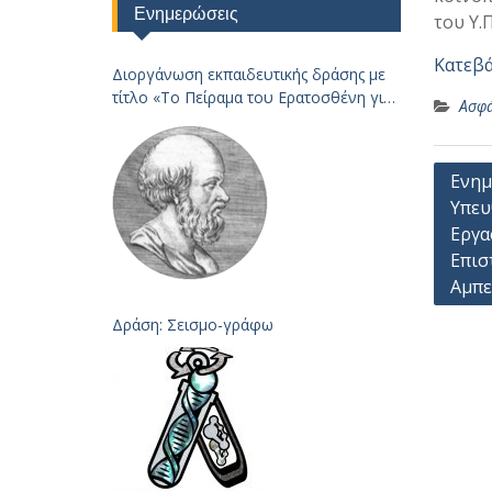
Ενημερώσεις
του Υ.Π
Κατεβ
Διοργάνωση εκπαιδευτικής δράσης με
τίτλο «Το Πείραμα του Ερατοσθένη για
Ασφά
τον
Υπολογισμό της Ακτίνας της Γης – 2023
Πλοή
Ενημ
Υπευ
άρθρ
Εργα
Επισ
Αμπε
Δράση: Σεισμο-γράφω