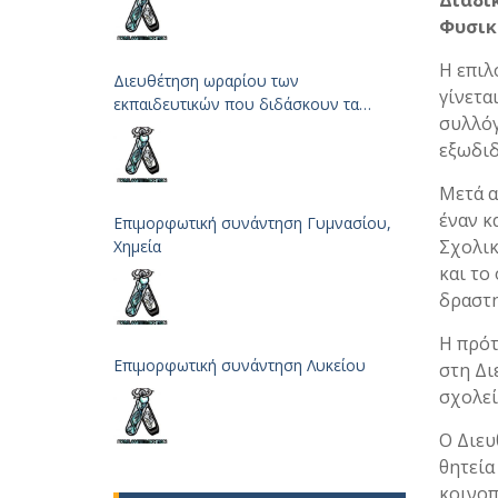
Διαδι
Φυσικ
Η επιλ
Διευθέτηση ωραρίου των
γίνετα
εκπαιδευτικών που διδάσκουν τα
συλλόγ
μαθήματα των Φυσικών Επιστημών
εξωδιδ
Μετά α
έναν κ
Επιμορφωτική συνάντηση Γυμνασίου,
Σχολικ
Χημεία
και το
δραστη
Η πρότ
Επιμορφωτική συνάντηση Λυκείου
στη Δι
σχολεί
Ο Διευ
θητεία
κοινοπ