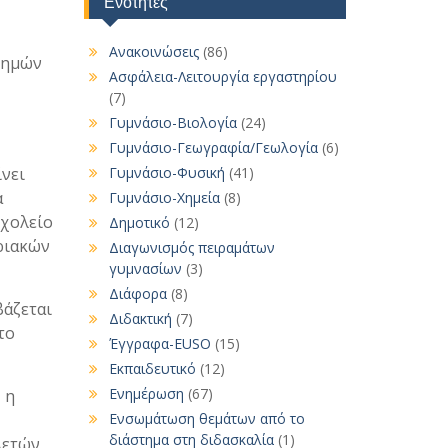
Ενότητες
Ανακοινώσεις
(86)
τημών
Ασφάλεια-Λειτουργία εργαστηρίου
(7)
Γυμνάσιο-Βιολογία
(24)
Γυμνάσιο-Γεωγραφία/Γεωλογία
(6)
νει
Γυμνάσιο-Φυσική
(41)
α
Γυμνάσιο-Χημεία
(8)
σχολείο
Δημοτικό
(12)
ριακών
Διαγωνισμός πειραμάτων
γυμνασίων
(3)
Διάφορα
(8)
βάζεται
Διδακτική
(7)
το
Έγγραφα-EUSO
(15)
Εκπαιδευτικό
(12)
Ενημέρωση
(67)
 η
Ενσωμάτωση θεμάτων από το
διάστημα στη διδασκαλία
(1)
λετών