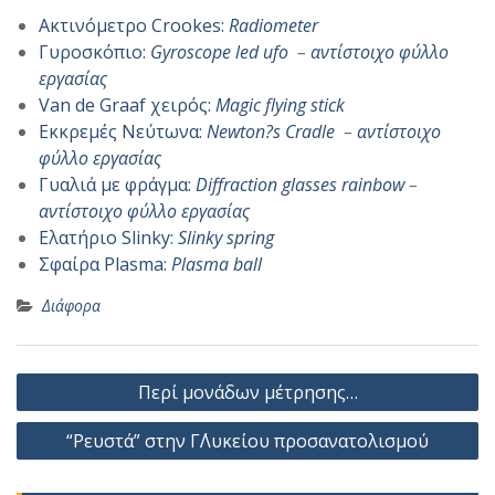
Ακτινόμετρο Crookes:
Radiometer
Γυροσκόπιο:
Gyroscope led ufo
–
αντίστοιχο φύλλο
εργασίας
Van de Graaf χειρός:
Magic flying stick
Εκκρεμές Νεύτωνα:
Newton?s Cradle
–
αντίστοιχο
φύλλο εργασίας
Γυαλιά με φράγμα:
Diffraction glasses rainbow
–
αντίστοιχο φύλλο εργασίας
Ελατήριο Slinky:
Slinky spring
Σφαίρα Plasma:
Plasma ball
Διάφορα
Πλοήγηση
Περί μονάδων μέτρησης…
άρθρων
“Ρευστά” στην Γ΄Λυκείου προσανατολισμού