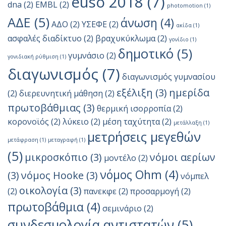
euso 2018
(7)
dna
(2)
EMBL
(2)
photomotion
(1)
ΑΔΕ
(5)
άνωση
(4)
ΑΔΟ
(2)
ΥΣΕΦΕ
(2)
ακίδα
(1)
ασφαλές διαδίκτυο
(2)
βραχυκύκλωμα
(2)
γονίδιο
(1)
δημοτικό
(5)
γυμνάσιο
(2)
γονιδιακή ρύθμιση
(1)
διαγωνισμός
(7)
διαγωνισμός γυμνασίου
εξέλιξη
(3)
ημερίδα
(2)
διερευνητική μάθηση
(2)
πρωτοβάθμιας
(3)
θερμική ισορροπία
(2)
κορονοϊός
(2)
λύκειο
(2)
μέση ταχύτητα
(2)
μετάλλαξη
(1)
μετρήσεις μεγεθών
μετάφραση
(1)
μεταγραφή
(1)
(5)
μικροσκόπιο
(3)
νόμοι αερίων
μοντέλο
(2)
νόμος Ohm
(4)
(3)
νόμος Hooke
(3)
νόμπελ
οικολογία
(3)
(2)
πανεκφε
(2)
προσαρμογή
(2)
πρωτοβάθμια
(4)
σεμινάριο
(2)
συνδεσμολογία αντιστατών
(5)