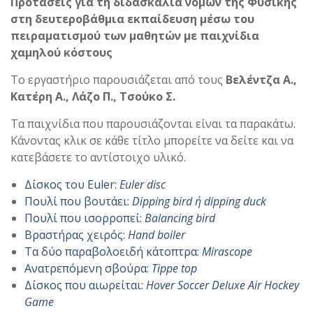
Προτάσεις για τη διδασκαλία νόμων της Φυσικής
στη δευτεροβάθμια εκπαίδευση μέσω του
πειραματισμού των μαθητών με παιχνίδια
χαμηλού κόστους
Το εργαστήριο παρουσιάζεται από τους
Βελέντζα Α.,
Κατέρη Α., Λάζο Π., Τσούκο Σ.
Τα παιχνίδια που παρουσιάζονται είναι τα παρακάτω.
Κάνοντας κλικ σε κάθε τίτλο μπορείτε να δείτε και να
κατεβάσετε το αντίστοιχο υλικό.
Δίσκος του Euler:
Euler
disc
Πουλί που βουτάει:
Dipping bird
ή
dipping duck
Πουλί που ισορροπεί:
Balancing
bird
Βραστήρας χειρός:
Hand boiler
Τα δύο παραβολοειδή κάτοπτρα:
Mirascope
Ανατρεπόμενη σβούρα:
Tippe
top
Δίσκος που αιωρείται:
Hover
Soccer
Deluxe
Air
Hockey
Game