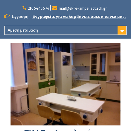
Skip
to
2106445674
mail@ekfe-ampel.att.sch.gr
content
Εγγραφή:
Εγγραφείτε για να λαμβάνετε άμεσα τα νέα μας.
Άμεση μετάβαση